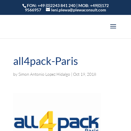
FON: +49 (0)2243 841 240 | MOB: +49(0)172
9566957
leni.plewa@plewaconsult.com
all4pack-Paris
by
Simon Antonio Lopez Hidalgo
|
Oct 19, 2018